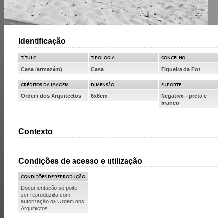
Identificação
TÍTULO
TIPOLOGIA
CONCELHO
Casa (armazém)
Casa
Figueira da Foz
CRÉDITOS DA IMAGEM
DIMENSÃO
SUPORTE
Ordem dos Arquitectos
6x6cm
Negativo - preto e
branco
Contexto
Condições de acesso e utilização
CONDIÇÕES DE REPRODUÇÃO
Documentação só pode
ser reproduzida com
autorização da Ordem dos
Arquitectos