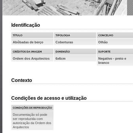
Identificação
TÍTULO
TIPOLOGIA
CONCELHO
Abóbadas de berço
Coberturas
Olhão
CRÉDITOS DA IMAGEM
DIMENSÃO
SUPORTE
Ordem dos Arquitectos
6x6cm
Negativo - preto e
branco
Contexto
Condições de acesso e utilização
CONDIÇÕES DE REPRODUÇÃO
Documentação só pode
ser reproduzida com
autorização da Ordem dos
Arquitectos