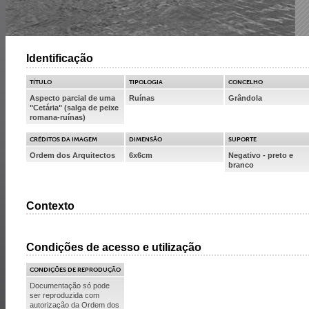
Identificação
TÍTULO
TIPOLOGIA
CONCELHO
Aspecto parcial de uma
Ruínas
Grândola
"Cetária" (salga de peixe
romana-ruínas)
CRÉDITOS DA IMAGEM
DIMENSÃO
SUPORTE
Ordem dos Arquitectos
6x6cm
Negativo - preto e
branco
Contexto
Condições de acesso e utilização
CONDIÇÕES DE REPRODUÇÃO
Documentação só pode
ser reproduzida com
autorização da Ordem dos