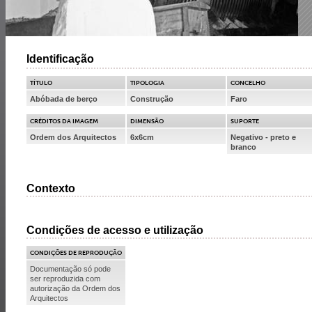
Identificação
TÍTULO
TIPOLOGIA
CONCELHO
Abóbada de berço
Construção
Faro
CRÉDITOS DA IMAGEM
DIMENSÃO
SUPORTE
Ordem dos Arquitectos
6x6cm
Negativo - preto e
branco
Contexto
Condições de acesso e utilização
CONDIÇÕES DE REPRODUÇÃO
Documentação só pode
ser reproduzida com
autorização da Ordem dos
Arquitectos