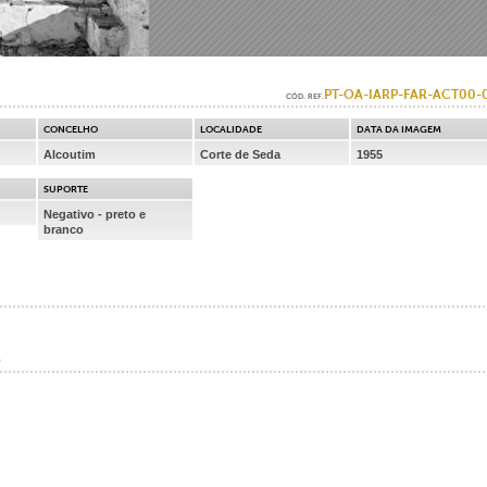
PT-OA-IARP-FAR-ACT00-
CÓD. REF.
CONCELHO
LOCALIDADE
DATA DA IMAGEM
Alcoutim
Corte de Seda
1955
SUPORTE
Negativo - preto e
branco
o