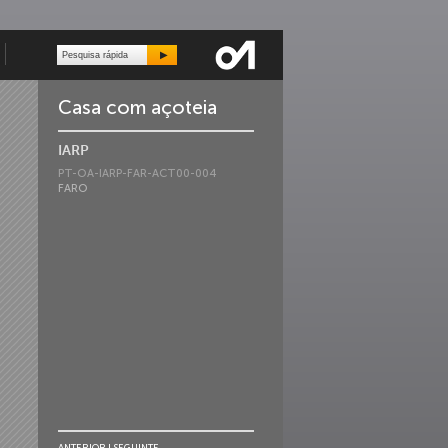
Casa com açoteia
IARP
PT-OA-IARP-FAR-ACT00-004
FARO
ANTERIOR
|
SEGUINTE